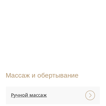
Массаж и обертывание
Ручной массаж
Обёртывание
SPA программы Comfort Zone
Аппаратный массаж RSL-
скульптурирование