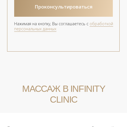
которая улучшает лимфоток,
помогает удалять лишнюю
жидкость и токсины из организма.
Улучшает обменные процессы,
питает клетки кислородом и
активирует обменные процессы.
Антицеллюлитный.
Способствует
активации обменных процессов в
тканях путем повышения
температуры в местах воздействия.
Кроме того, разогревает мышцы в
«проблемных зонах», усиливает
циркуляцию крови и лимфы,
способствует выводу токсинов и
шлаков, наполняет ткани
кислородом и питательными
веществами.
Медовый антицеллюлитный.
Помимо воздействия, схожего с
обычным антицеллюлитным,