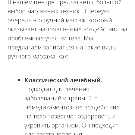
растягивает подкожные спайки,
еще больше усиливает
микроциркуляцию, эффективно
подтягивает и тонизирует кожу.
Общий расслабляющий.
Позволяет снять усталость, стресс.
Подходит при проблемах со сном и
при депрессиях. Помогает
восстановить организм после
простудных заболеваний, является
хорошей профилактикой гриппа,
ОРВИ, стимулирует нервную
систему.
Спортивный.
Необходим для
увеличения работоспособности,
улучшения физических показателей
спортсменов. Может быть
тренировочный, предварительный
или восстановительный.
Вакуумный баночный.
Обеспечивает значительный