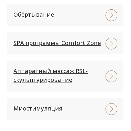
Миостимуляция
РУЧНОЙ МАССАЖ
И ОБЕРТЫВАНИЕ
В INFINITY CLINIC
Специалисты Infinity Clinic предлагают
комплекс, которые позволяют не только
эффективно бороться с
несовершенствами тела, но и
расслабиться. Они направлены на
оздоровление, обретение гармонии и
улучшение психического состояния. Речь,
конечно же, о массаже и обертываниях с