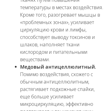
В процессе обертывания обеспечивается
уход за кожей, обеспечивает тонус,
способствует запуск механизмов
жиросжигания. В нашей клинике
обертывания проводятся с
использованием инновационных
препаратов, разработанных австрийской
лабораторией STYX. Предлагаем своим
пациентам:
Виски-пеленание.
Представляет
собой влажное бандажное
обертывание с применением
специализированных гелей, кремов
и лосьонов на основе натуральных
компонентов. Препараты, которые
используются в ходе процедуры
отличаются высокой биологической
активностью и помогают
избавиться от лишнего веса,