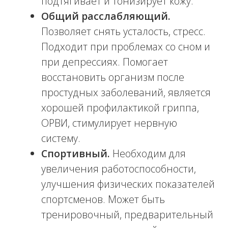
целлюлита, расслабиться,
эффективно бороться со стрессом,
но и запустить процессы коррекции
фигуры.
Термоактивное обертывание.
Этот вид обертывания разработан
для эффективного ухода за телом. В
используемых составах содержатся
уникальные стимуляторы, которые
активизируют обменные процессы
в тканях. Для каждой зоны тела при
обертывании используются разные
гели, которые обеспечивают
наилучший эффект.
На первичной консультации специалист
подберет оптимальный способ ухода и
коррекции, выявит противопоказания,
чтобы процедура была не только
эффективной, но и безопасной. Наша
клиника предлагает самые доступные