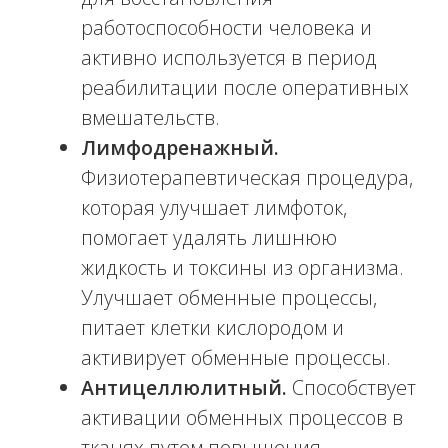
прилив крови к тканям, разрушение
жировой ткани, стимулирует
циркуляцию лимфы и крови.
Улучшает сократительную функцию
мышц и подвижность связок.
Массаж может быть общим или
отдельных зон – сегментарный. Все
зависит от конкретных целей проведения
процедуры.
ОБЕРТЫВАНИЕ
В INFINITY CLINIC
Обёртывания – эффективный метод
коррекции фигуры, борьбы с целлюлитом.