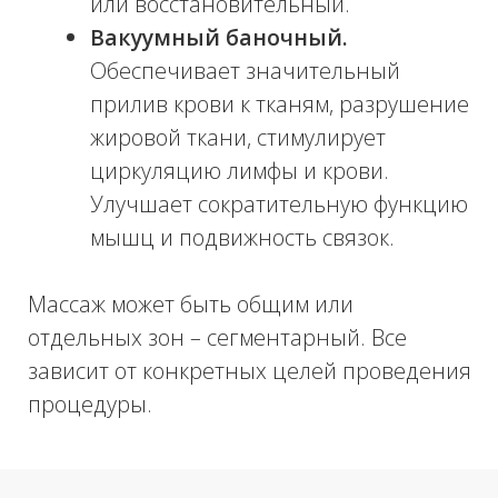
цены на профессиональный уход за
телом и лицом. Ознакомьтесь с отзывами
о Infinity Clinic, и вы будете уверены, что
вы в надежных руках. После проведения
процедур косметолог даст дальнейшие
рекомендации, которые позволят
улучшить эффект и надежно закрепить
результат.
Запишитесь на процедуры в нашу
клинику по телефону или на сайте, и мы
сделаем все, чтобы помочь вам сохранить
молодость и красоту, вернуть кожи тонус и
здоровый внешний вид. Мы используем
самые современные методики, составы и
оборудование, поэтому результат не
заставит себя долго ждать!