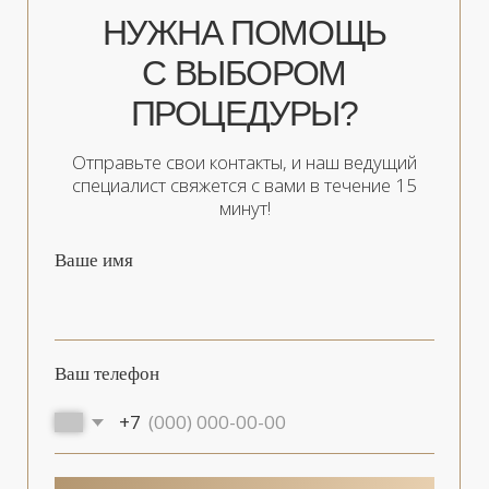
В нашем центре предлагается большой
выбор массажных техник. В первую
очередь это ручной массаж, который
оказывает направленные воздействия на
проблемные участки тела. Мы
предлагаем записаться на такие виды
ручного массажа, как:
Классический лечебный.
Подходит для лечения
заболеваний и травм. Это
немедикаментозное воздействие
на тело позволяет оздоровить и
укрепить организм. Он подходит
для восстановления
работоспособности человека и
активно используется в период
реабилитации после оперативных
вмешательств.
Лимфодренажный.
Физиотерапевтическая процедура,