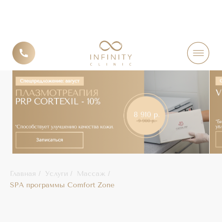
SPA ПРОГРАММЫ
Главная
/
Услуги
/
Массаж
/
SPA программы Comfort Zone
COMFORT ZONE