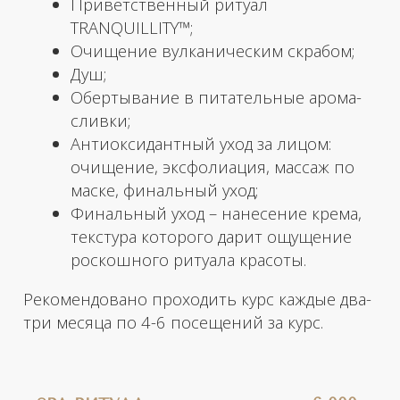
6 000 р.
• SPA-РИТУАЛ -
СПОКОЙСТВИЕ (90 МИН)
КОД А11.01.014
Антистресс ароматерапевтический ритуал
омолаживает и восстанавливает кожу тела,
снимает мышечное напряжение, снижает
общий уровень стресса организма,
гармонизирует эмоциональный фон.
Этапы процедуры:
Приветственный ритуал
TRANQUILLITY™;
Очищение вулканическим скрабом;
Душ;
Обертывание в питательные арома-
сливки;
Финальный уход - нанесение крема
для тела.
Записаться на процедуру
Рекомендовано проходить курс каждые два-
три месяца по 4-6 посещений за курс.