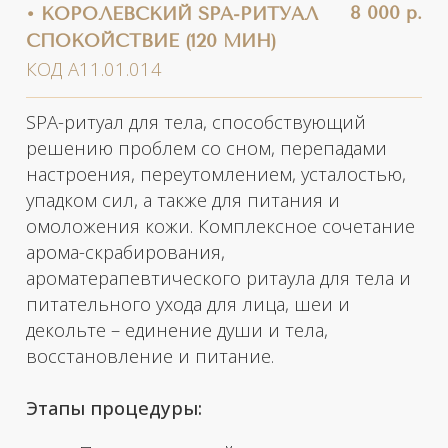
питательного ухода для лица, шеи и
декольте – единение души и тела,
восстановление и питание.
Этапы процедуры:
Приветственный ритуал
TRANQUILLITY™;
Очищение вулканическим скрабом;
Душ;
Обертывание в питательные арома-
сливки;
Антиоксидантный уход за лицом:
очищение, эксфолиация, массаж по
маске, финальный уход;
Финальный уход – нанесение крема,
текстура которого дарит ощущение
роскошного ритуала красоты.
Рекомендовано проходить курс каждые два-
три месяца по 4-6 посещений за курс.