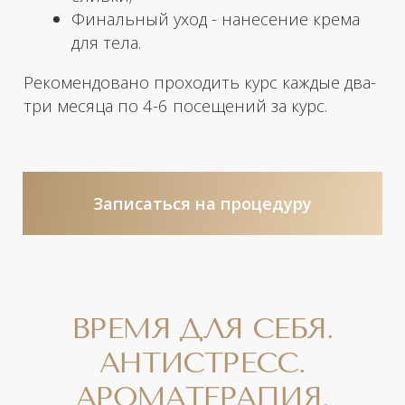
розы, сандала, герани и ветивера
создают обволакивающий и
расслабляющий неповторимый аромат.
Смесь ароматических веществ глубоко
воздействует на наши эмоции, психику и
сознание, определяет поведение.
Подарив себе данный уход вы приведете
в гармонию свою нервную систему,
сможете вернуть себе чувственность и
радость жизни.
БЕСПЛАТНАЯ КОНСУЛЬТАЦИЯ
НУЖНА ПОМОЩЬ
С ВЫБОРОМ