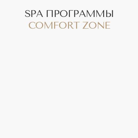
8 000 р.
• КОРОЛЕВСКИЙ SPA-РИТУАЛ
СПОКОЙСТВИЕ (120 МИН)
КОД А11.01.014
SPA-ритуал для тела, способствующий
решению проблем со сном, перепадами
настроения, переутомлением, усталостью,
упадком сил, а также для питания и
омоложения кожи. Комплексное сочетание
арома-скрабирования,
ароматерапевтического ритаула для тела и