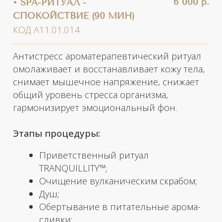
ВРЕМЯ ДЛЯ СЕБЯ.
АНТИСТРЕСС.
АРОМАТЕРАПИЯ.
Comfort Zone
предлагает SPA-ритуал,
вдохновленный концепцией
таинственного сада, где красота — это
личное время и личное пространство,
доступное тем, кто умеет искать и ценить
ее уникальную сущность, создавая
возможность для перезарядки и
самоанализа. Ритуал Tranquility поможет
Вам обрести спокойствие и
безмятежность благодаря входящих в
состав богатым эфирным маслам кедра,
сладкого апельсина. Эфирные масла