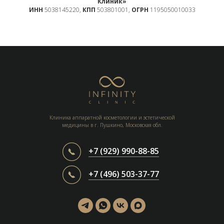
Клиник»
ИНН
5038145220,
КПП
503801001,
ОГРН
1195050010033
Клиника аппаратной косметологии и эстетической
медицины в г. Пушкино, Московская обл.
+7 (929) 990-88-85
+7 (496) 503-37-77