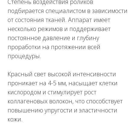
ягодицах, руках и животе.
Потребуется лишь 75 минут – именно
столько занимает одна процедура
скульптурирования – и никаких усилий с
вашей стороны, чтобы без боли, усталости
и травм:
сделать тело гладким, упругим и
подтянутым;
уменьшить количество локальных
жировых отложений;
вывести лишнюю жидкость;
избавиться от отеков;
снизить проявления даже сильно
выраженного целлюлита;
очистить организм от шлаков и
токсинов;
успокоить нервную систему,
вернуть здоровый сон и