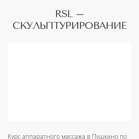
Курс аппаратного массажа в Пушкино по
доступной цене.
В нашей клинике
аппаратных методик для лица и тела
цена одного сеанса массажа RSL всего
4125 р. при прохождении курса от 6
процедур.
RSL-скульптурирование
– это
инновационная техника моделирования
контуров тела, избавления от целлюлита
и нормализации работы всех систем
организма. В основе аппаратного
массажа RSL сочетание двух техник: