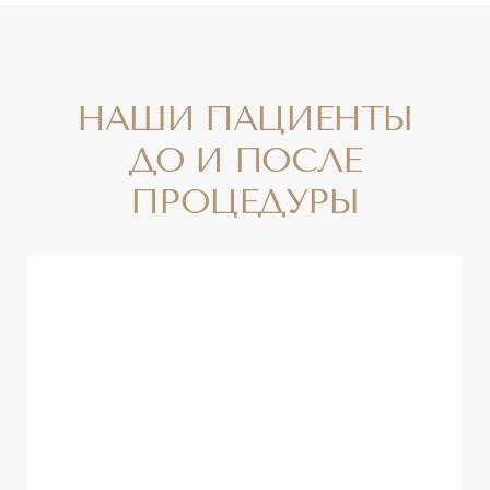
нормализовать эмоциональное
состояние.
ПРЕИМУЩЕСТВА
Наши пациенты считают, что RSL-
скульптурирование – самый приятный
путь к идеальной фигуре, потому что:
✔
Это полезно.
Комплекс процедур благотворно влияет
на весь организм: активизируется
лимфатическая система, ускоряется
метаболизм, выводятся шлаки и токсины.
Уменьшается количество жировых
отложений по всей поверхности тела.