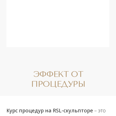
Кожа становится подтянутой, снижаются
проявления даже сильно выраженного
целлюлита.
✔
Это безопасно.
Процедура на RSL-скульпторе
практически не имеет противопоказаний.
Можно делать при варикозе:
виброкомпрессия тонизирует стенки
сосудов.
✔
Это приятно.
Ролики абсолютно безболезненно
скользят по телу. При всей эффективности
процедура не травмирует кожу и не
оставляет синяков.