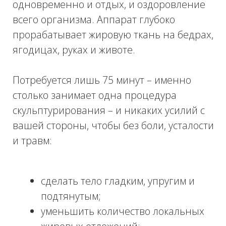
СКОЛЬКО ТРЕБУЕТСЯ
ПРОЦЕДУР?
Первые результаты становятся заметны
уже после
1-2 сеансов.
Вернуть форму
после праздников, быстро подготовиться
к важному мероприятию, отпуску,
пляжной вечеринке – все это под силу
RSL-скульптору.
Курс из 6-12 процедур избавит от
«апельсиновой корки» и сократит объемы
на пару размеров.
При выполнении
рекомендаций косметолога и
соблюдении здорового образа жизни
полученный результат останется
надолго.