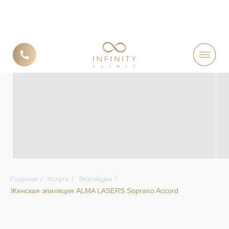
ЖЕНСКАЯ ЛАЗЕРНАЯ
Главная
/
Услуги
/
Эпиляция
/
Женская эпиляция ALMA LASERS Soprano Accord
ЭПИЛЯЦИЯ
ALMA LASERS
SOPRANO ACCORD