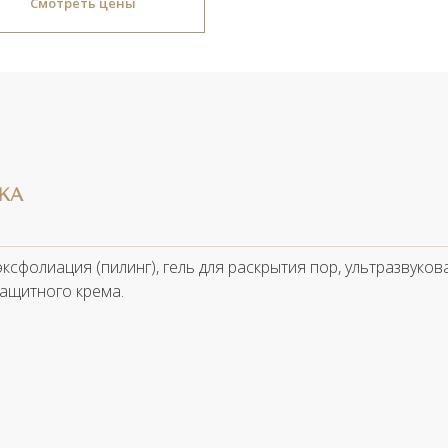
Смотреть цены
КА
ксфолиация (пилинг), гель для раскрытия пор, ультразвукова
ащитного крема.