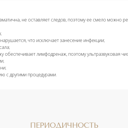
матична, не оставляет следов, поэтому ее смело можно р
;
нарушается, что исключает занесение инфекции;
сала;
 обеспечивает лимфодренаж, поэтому ультразвуковая чист
и;
ни;
ию с другими процедурами.
ПЕРИОДИЧНОСТЬ