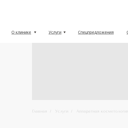
О клинике
Услуги
Спецпредложения
О клинике
Услуги
Спецпредложения
Главная
/
Услуги
/
Аппаратная косметологи