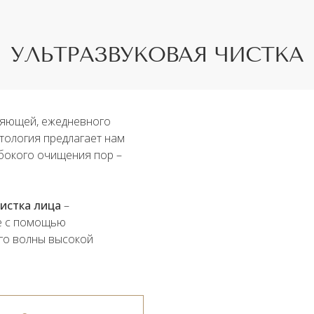
УЛЬТРАЗВУКОВАЯ ЧИСТКА
ияющей, ежедневного
тология предлагает нам
бокого очищения пор –
истка лица
–
е с помощью
го волны высокой