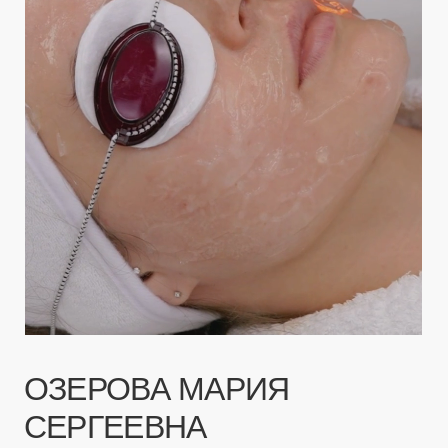
ОЗЕРОВА МАРИЯ
СЕРГЕЕВНА
Врач-косметолог, дерматолог
Стаж: 5 лет
(9 отзывов)
Врач специализируется на лечении таких
кожных заболеваний, как акне, розацеа
и других дерматологических состояний,
сочетая современные методы
дерматологии и косметологии.
Анализирует составы средств
и выстраивает уход на основе биохимии