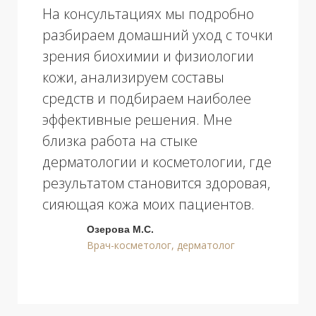
• 2023 г.
— Аккредитация
по специальности «Врач-косметолог».
• 2022 г.
— Аккредитация
по специальности «Врач-
дерматовенеролог».
• 2022 г.
— «Косметология»
Профессиональная переподготовка,
Первый Профессиональный
Институт Эстетики.
• 2020 г. — 2022 г.
— Московский
областной научно-исследовательский
клинический институт имени
М. Ф. Владимирского, специальность
«Дерматовенерология».
• 2014−2020г.
— Первый
Медицинский Государственный
Университет им. И. М. Сеченова,
факультет лечебное дело,
специальность врач-лечебник.
Сертификаты и дипломы данного
специалиста можно посмотреть