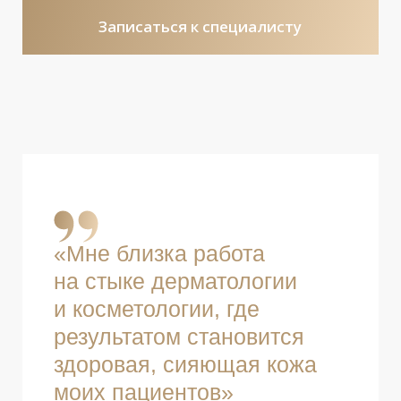
я уделяю особое внимание
лечению таких кожных
заболеваний, как акне, розацеа,
периоральный и себорейный
дерматит. Для меня важно
постоянно повышать
квалификацию и быть в курсе
современных подходов, поэтому
я регулярно прохожу обучения
и с 2023 года состою в «Школе
Акне» Анастасии Пименовой.
На консультациях мы подробно
разбираем домашний уход с точки
зрения биохимии и физиологии
кожи, анализируем составы
средств и подбираем наиболее
эффективные решения. Мне
близка работа на стыке
дерматологии и косметологии, где
результатом становится здоровая,