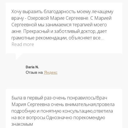
Хочу выразить благодарность моему лечащему
врачу - Озеровой Марие Сергеевне. С Марией
Сергеевной мы занимаемся терапией моего
акне. Прекрасный и заботливый доктор, дает
грамотные рекомендации, объясняет все
моменты лечения♥️ Сама клиника тоже
Read more
замечательная, очень рада, что в Пушкино есть
такое место✨
Daria N.
Отзыв на
Яндекс
Была в первый раз-очень понравилось!Врач
Мария Сергеевна очень внимательная,провела
подробную и понятную консультацию,ответила
на все вопросы.Однозначно порекомендую
знакомым