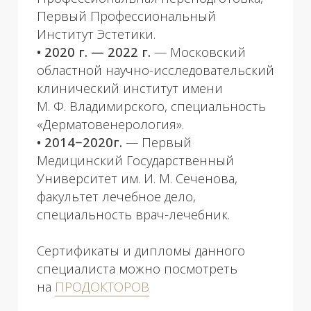
Аппаратная косметология
04
Процедуры ухода за лицом
05
Чистки
06
Лазерная эпиляция
07
Микротоковая терапия
08