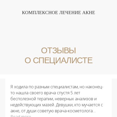
Я ходила по разным специалистам, но наконец-
то нашла своего врача спустя 5 лет
бесполезной терапии, неверных анализов и
недействующих мазей. Девушки, кто мучается с
акне, от души советую врача-косметолога
Озерову Марию Сергеевну. Она не только
Read more