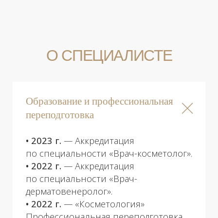
на
ПРОДОКТОРОВ
Опыт работы
ПРОФЕССИОНАЛЬНЫЕ
НАВЫКИ
Специализация
Лечение акне и акнеформных
01
дерматозов
Консультация врача-
02
дерматолога
Консультация врача-
03
косметолога