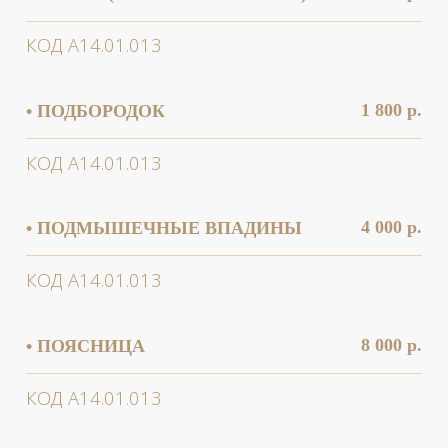
5 500 р.
• ЩЁКИ
КОД А14.01.013
6 600 р.
• ЯГОДИЦЫ
Записаться на процедуру
КОД А14.01.013
500 / 1000 р.
• БРИТЬЁ (В ЗАВИСИМОСТИ
ОТ ЗОНЫ)
БЕСПЛАТНАЯ КОНСУЛЬТАЦИЯ
КОД А14.01.013
НУЖНА ПОМОЩЬ
С ВЫБОРОМ
ПРОЦЕДУРЫ?
Отправьте свои контакты, и наш ведущий
специалист свяжется с вами в течение 15
минут!