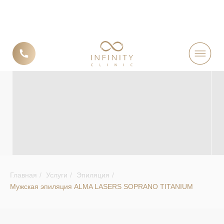
МУЖСКАЯ ЛАЗЕРНАЯ
Главная
/
Услуги
/
Эпиляция
/
Мужская эпиляция ALMA LASERS SOPRANO TITANIUM
ЭПИЛЯЦИЯ
ALMA LASERS
SOPRANO TITANIUM