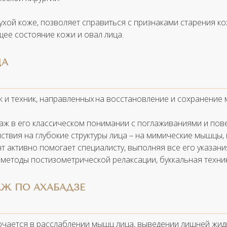
хой коже, позволяет справиться с признаками старения ко
щее состояние кожи и овал лица.
ЦА
к и техник, направленных на восстановление и сохранение 
аж в его классическом понимании с поглаживаниями и пов
ствия на глубокие структуры лица – на мимические мышцы
т активно помогает специалисту, выполняя все его указан
 методы постизометрической релаксации, буккальная техни
АЖ ПО АХАБАДЗЕ
чается в расслаблении мышц лица, выведении лишней жидк