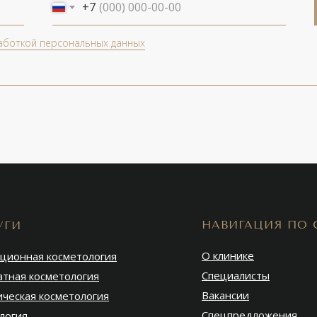
+7
аботкой персональных данных
НАВИГАЦИЯ ПО 
УГИ
О клинике
ционная косметология
Специалисты
атная косметология
Вакансии
ическая косметология
Спецпредложения
логия