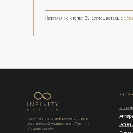
Нажимая на кнопку, Вы соглашаетесь с
обр
УСЛ
Инъек
Аппар
Клиника аппаратной косметологии и
эстетической медицины в г. Пушкино,
Эстет
Московская обл.
Трихо