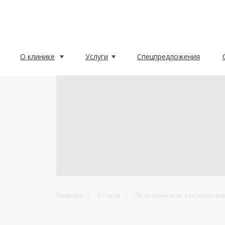
О клинике
Услуги
Спецпредложения
О клинике
Услуги
Спецпредложения
Главная
/
Услуги
/
Эстетическая косметоло