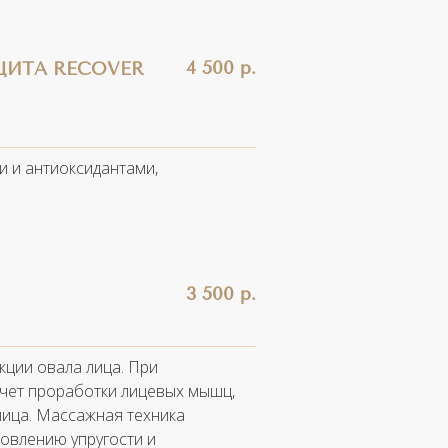
4 500 р.
ЩИТА RECOVER
и и антиоксидантами,
3 500 р.
кции овала лица.
При
счет проработки лицевых мышц,
лица. Массажная техника
новлению упругости и