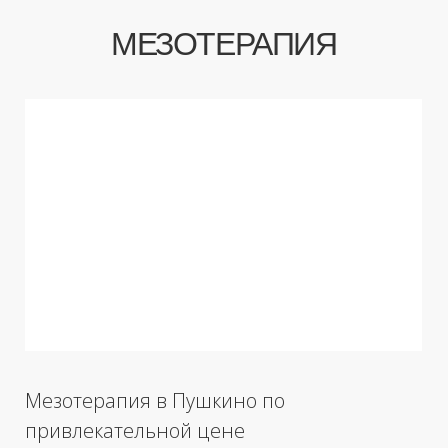
Мезотерапия в Пушкино по
привлекательной цене
Мезотерапия –
это введение
специальных витаминных коктейлей в
дермальный слой кожи с помощью
серии уколов. Процедура стимулирует
обменные процессы и служит хорошей
профилактикой старения. В INFINITY
CLINIC мы предлагаем нашим
пациентам мезотерапию лица и
мезотерапию кожи головы для лечения
волос.