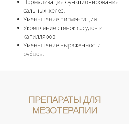
пептидными комплексами и витаминами
обеспечивают быстрые и видимые
результаты.
Препараты переводят волосяные
луковицы в фазу активного роста,
способствуют удлинению фолликула и
утолщению стержня волоса. Волосы
становятся густыми и сильными,
приобретают здоровый блеск и
естественный цвет.