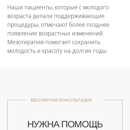
Восстановление защитных функций
эпидермиса.
Устранение негативных
последствий влияния окружающей
среды.
Восстановление после пребывания
на активном солнце.
Увлажнение, повышение упругости
и эластичности.
Улучшение цвета лица.
Профилактика старения, anti-age
терапия.
Устранение мелких морщин и
кожных заломов.
Выравнивание рельефа кожи.
Лечение акне и розацеа.
Нормализация функционирования
сальных желез.
Уменьшение пигментации.