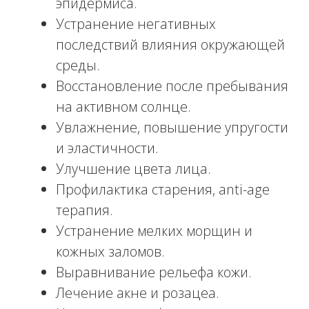
Viscoderm Skinco
и
Skinco E
от
фармацевтического концерна IBSA –
ведущего производителя гиалуроновой
кислоты.
МЕЗОТЕРАПИЯ КОЖИ
ГОЛОВЫ
Методика применяется в схемах
лечения кожи головы.
Мезококтейли, которые мы предлагаем
пациентам нашей клиники, успешно
решают проблему выпадения и ломкости
волос. Инъекционные препараты с
гиалуроновой кислотой, аминокислотно-