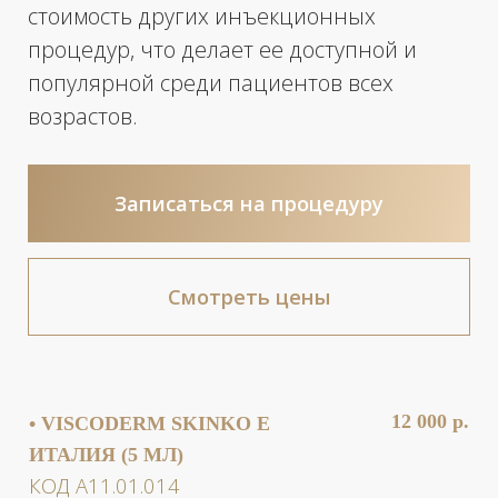
КОД А11.01.014
В состав входят гиалуроновая кислота 32 мг
+ омолаживающий комплекс –
микроэлементы, витамины.
10 000 р.
• HAIR X DNA PEPTIDE (2 МЛ)
КОД А11.01.014
Препарат способствует росту новых волос,
активизируя «спящие» волосяные
фолликулы и стимулируя деление клеток.
КОМУ НЕОБХОДИМА
МЕЗОТЕРАПИЯ
Мезотерапия является базовой
процедурой для поддержания красоты,
молодости и здоровья кожного покрова,
проводится с целью стимуляции
обменных процессов и профилактики