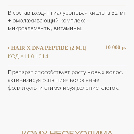
первых возрастных изменений. Методика
подходит пациентам всех возрастов с
любым типом кожи.
Мы рекомендуем регулярные курсы
мезотерапии с 25 лет, так как именно в
этом возрасте начинается процесс
старения – замедляется обмен веществ в
клетках эпидермиса, снижается скорость
выработки белков коллагена, эластина и
собственной гиалуроновой кислоты. Это
приводит к появлению первых
мимических морщинок и заломов,
намечаются носогубные складки,
наблюдается снижение тонуса.
С этого возраста кожа сильнее страдает
от ультрафиолетовых лучей. Активное
фотостарение характеризуется
появлением пигментных пятен и
сосудистых образований.