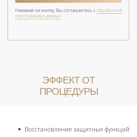
● гиалуроновую кислоту;
● аминокислоты;
● пептиды;
● комплексы микроэлементов;
● витамины;
● минералы.
Благодаря насыщению полезными
веществами кожа активно
сопротивляется процессам старения.
Глубина введения мезококтейлей
небольшая – не более 4 мм. Именно в
дерме – срединном слое кожи –
сосредоточена обильная сеть
кровеносных сосудов. Преимущество
методики заключается в прямом
попадании активных веществ в клетки
эпидермиса.
В INFINITY CLINIC мы применяем для
мезотерапии кожи лица препараты