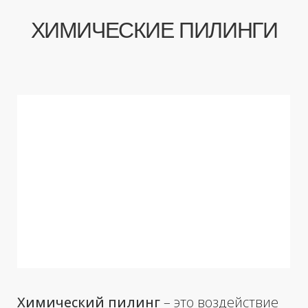
Химический пилинг
– это воздействие
на поверхностные и средние слои кожи
различными химическими агентами.
Пилинг является действенным способом
сокращения морщин, снижения
жирности кожи, выравнивания цвета
лица, а также ANTI – AGE эффекта.
Наши врачи-косметологи используют
только оригинальные препараты (такие
как PRX-T33, SALIPEEL S Sesderma и
другие) и применяют многоуровневый
подход к анализу состояния вашей кожи.