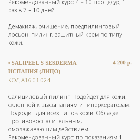
Салициловый пилинг. Подойдет для кожи,
склонной к высыпаниям и гиперкератозам.
Подходит для всех типов кожи. Обладает
противовоспалительным,
омолаживающим действием.
Рекомендованный курс: по показаниям 1
раз в 2 недели.
Демакияж, очищение, нанесение пилинга,
защитный крем NOMELAN C.
3 900 р.
• MANDELAC M (МИНДАЛЬНЫЙ
ПИЛИНГ, ЗОНА ЛИЦО)
КОД А16.01.024
Пилинг с миндальной кислотой
рекомендуется в программах против
фотостарения, гиперпигментации, акне и
других высыпаний в стадии воспаления,
для комбинирования с процедурами