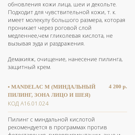
от свободных радикалов и активизируя
витамины Е и С. Обеспечивает защиту кожи
от uva- и uvb-лучей.
Флоретин усиливает проникновение
других активных ингредиентов. Обладает
антиоксидантным действием.
Демакияж, очищение, предпилинговый
лосьон, пилинг, защитный крем по типу
кожи.
4 200 р.
• FERULAC PEEL CLASSIC
CHEMICAL PEEL (ХИМИЧЕСКИЙ
ПИЛИНГ КЛАССИЧЕСКИЙ, ЗОНА
ЛИЦО И ШЕЯ)
КОД А16.01.024
Процедура предназначена для терапии всех
признаков старения кожи.
Феруловая кислота оказывает выраженное