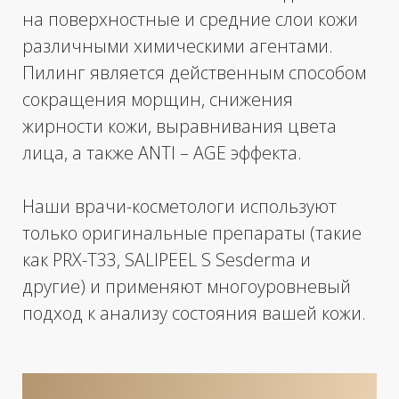
Записаться на процедуру
Смотреть цены
6 900 р.
• PRX-Т33 – ТЕРАПИЯ WIQOMED
ИТАЛИЯ (ЛИЦО)
КОД А16.01.024
Всесезонный пилинг, химическая
биоревитализация. PRX-Т33 запускает
процесс естественного восстановления
кожи с формированием нового коллагена,
без повреждения эпидермиса.