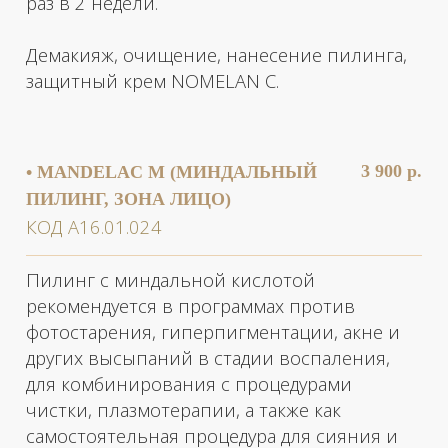
самостоятельная процедура для сияния и
обновления кожи лица, шеи и декольте.
Подходит для чувствительной кожи, т. к.
имеет молекулу большого размера, которая
проникает через роговой слой
медленнее,чем гликолевая кислота, не
вызывая зуда и раздражения.
Демакияж, очищение, нанесение пилинга,
защитный крем.
• FERULAC PEEL CLASSIC
3 900 р.
CHEMICAL PEEL (ХИМИЧЕСКИЙ
ПИЛИНГ КЛАССИЧЕСКИЙ, ЗОНА
ЛИЦО)
КОД А16.01.024
Процедура предназначена для терапии всех
признаков старения кожи.
Феруловая кислота оказывает выраженное
антиоксидантное действие, защищая кожу