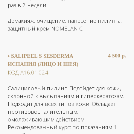
чистки, плазмотерапии, а также как
самостоятельная процедура для сияния и
обновления кожи лица, шеи и декольте.
Подходит для чувствительной кожи, т. к.
имеет молекулу большого размера, которая
проникает через роговой слой
медленнее,чем гликолевая кислота, не
вызывая зуда и раздражения.
Демакияж, очищение, нанесение пилинга,
защитный крем.
4 200 р.
• MANDELAC M (МИНДАЛЬНЫЙ
ПИЛИНГ, ЗОНА ЛИЦО И ШЕЯ)
КОД А16.01.024
Пилинг с миндальной кислотой
рекомендуется в программах против
фотостарения, гиперпигментации, акне и
других высыпаний в стадии воспаления,
для комбинирования с процедурами
чистки, плазмотерапии, а также как