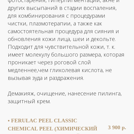
антиоксидантное действие, защищая кожу
от свободных радикалов и активизируя
витамины Е и С. Обеспечивает защиту кожи
от uva- и uvb-лучей.
Флоретин усиливает проникновение
других активных ингредиентов. Обладает
антиоксидантным действием.
Демакияж, очищение, предпилинговый
лосьон, пилинг, защитный крем по типу
кожи.
5 900 р.
• RETISES CT - RETINOL YELLOW
PEEL (ЖЕЛТЫЙ ПИЛИНГ, ЗОНА
ЛИЦО)
КОД А16.01.024
Желтый пилинг оказывает
омолаживающее, депигментирующее
действие, способствует устранению акне,
рубцов и растяжек. Один из самых