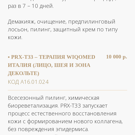
кожи.
4 200 р.
• SALIPEEL S SESDERMA
ИСПАНИЯ (ЛИЦО)
КОД А16.01.024
Салициловый пилинг. Подойдет для кожи,
склонной к высыпаниям и гиперкератозам.
Подходит для всех типов кожи. Обладает
противовоспалительным,
омолаживающим действием.
Рекомендованный курс: по показаниям 1
раз в 2 недели.
Демакияж, очищение, нанесение пилинга,
защитный крем NOMELAN C.
4 500 р.
• SALIPEEL S SESDERMA
ИСПАНИЯ (ЛИЦО И ШЕЯ)
КОД А16.01.024