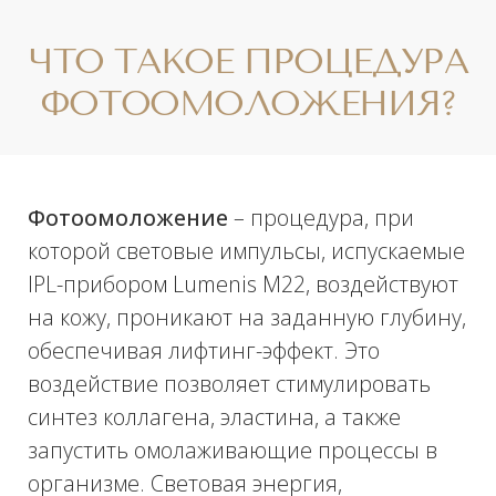
неестественный тон;
Коагуляция капилляров и
кровеносных сосудов (сосудистые
звездочки);
Снятие воспалений.
При грамотном подходе, уже после
первого сеанса фотоомоложения можно
получить видимый эффект. Процедура
отлично справляется с веснушками и
позволяет устранить их вместе с
пигментацией всего за один курс.
Плюсы
процедуры можно увидеть уже сразу
после проведения, а наибольший эффект
будет заметен через 7-10 дней.
БЕСПЛАТНАЯ КОНСУЛЬТАЦИЯ