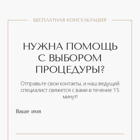
Есть несколько факторов, которые
становятся ограничивающими для
проведения фотоомоложения:
беременность и период лактации;
сильный загар;
серьезные патологии кожи, прыщи
и фурункулы;
проблемы со свертываемостью
крови;
наличие келоидных рубцов;
обострение хронических
заболеваний;
герпес;
сахарный диабет;
аллергия на солнце;
проблемы со зрением и болезни
глаз;