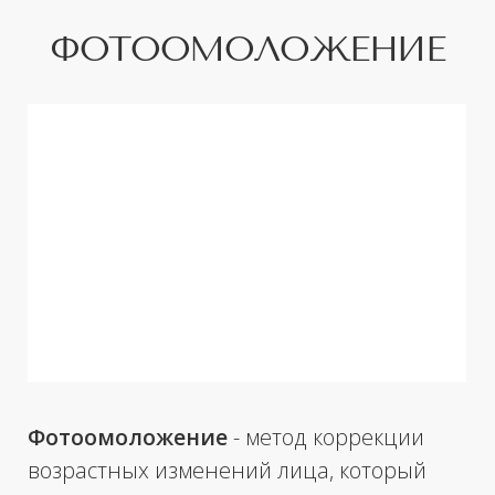
Фотоомоложение
- метод коррекции
возрастных изменений лица, который
основан на действии светового потока в
разных слоях кожи. Эта процедура
подходит для профилактики и устранения
имеющихся проявлений фотостарения
кожи. Применение данного метода стало
настоящим прорывом в косметологии.
Разглаживаются мелкие морщины,
повышается тургор кожи, улучшается
цвет лица, уменьшается сухость кожи,
исчезают пигментные пятна и
сосудистые образования. Происходит