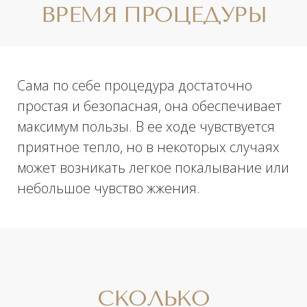
проведения фотоомоложения лица
можно вернуться к привычному образу
жизни, однако требуется обратить
внимание на
некоторые
рекомендации
:
использовать воду комнатной
температуры для умывания;
в течение трех дней после
процедуры необходимо
использовать крема или мази с
пантенолом;
не применять скрабы, средства с
ретинолом и кислотами с целью
ускорения процесса
отшелушивания ороговевших
тканей, не прибегать к пилингам;
не посещать баню, сауну или
бассейн на протяжении 1 недели;
ограничить использование
декоративной косметики;