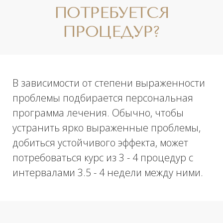
постоянно использовать SPF 50+;
не загорать на пляже или в солярии
в течение месяца, чтобы кожа не
потемнела.
Процедура подходит для ухода за кожей
лица, вокруг глаз, кистей рук, шеи,
декольте. Ее суть заключается в
активизации внутренних ресурсов
организма и воздействии на клетки-
мишени. Чтобы узнать о возможностях
омоложения с помощью этой аппаратной
методики – запишитесь в нашу клинику
на первичную консультацию к врачу-
косметологу. Он подберет для вас
эффективный метод терапии, поможет
добиться желаемых результатов в
короткие сроки. Мы предлагаем
современные виды лечения и доступную
стоимость для каждого пациента.