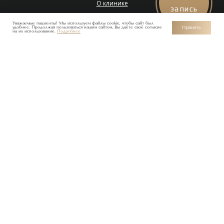
О клинике
запись
Специалисты
Уважаемые пациенты! Мы используем файлы cookie, чтобы сайт был
удобнее. Продолжая пользоваться нашим сайтом, Вы даёте своё согласие
Принять
Вакансии
на их использование.
Подробнее
Спецпредложения
Отзывы
Контакты
Косметика
БОЛЬШЕ ОТЗЫВОВ
ProDoctorov
Яндекс.Карты