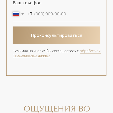
прием антибиотиков,
антидепрессантов,
противовоспалительных и
мочегонных препаратов;
вирусные инфекции и
респираторные заболевания;
Онкологические заболевания.
КАК ПРОХОДИТ
РЕАБИЛИТАЦИЯ?
Для процедуры не требуется сложная
предварительная подготовка. После
процедуры фотоомоложения не нужна
серьезная реабилитация. Сразу после