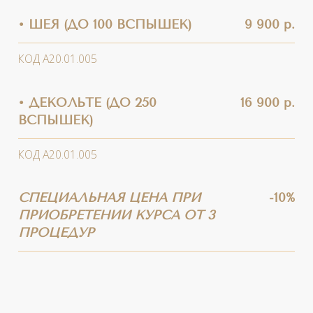
пигментации). Фотоомоложение лица
позволяет обеспечить комплексное
воздействие: омоложение кожи, сделать
тон лица более ровным, справиться с
пигментацией, а также удалить
сосудистые звездочки. Во время данной
процедуры удается бороться как с
возрастными изменениями, так и с
несовершенствами кожи.
При проникновении в кожу, световая
волна стимулирует запуск таких
процессов, как:
Поглощение клетками кислорода;
Синтез эластина и коллагена;
Вывод токсинов и продуктов
метаболизма;
Разрушение пигментных пятен и
пигментов, которые придают коже